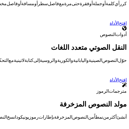
كرر أي كلمة أو جملة أو فقرة حتى 10,000 مرة مع فاصل سطر أو مسافة أو فاصل مخصص. نسخ بنقرة وتنزيل .txt.
افتح الأداة
أدوات النصوص
النقل الصوتي متعدد اللغات
حوّل النصوص الصينية واليابانية والكورية والروسية إلى كتابة لاتينية مع التحكم في النغمات وتصدير 
افتح الأداة
مترجمات الرموز
مولد النصوص المزخرفة
أنشئ أكثر من 50 نمطاً من النصوص المزخرفة بإطارات رموز يونيكود. انسخ النص المزخرف للسير الذاتية على إنستغرام ومعرفات الألعاب وديسكورد — مجاني، متصفح فقط.