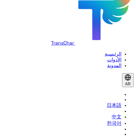
TransChar
الرئيسية
الأدوات
المدونة
AR
日本語
中文
한국어