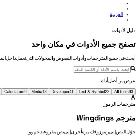
العربية
دليل الأدوات
تصفح جميع الأدوات في مكان واحد
ابحث في جميع المترجمات وأدوات النصوص والمحولات التي تعمل داخل الم
عرض 22 من أصل 93 أداة
Calculators
9
Media
13
Developer
41
Text & Symbol
22
All tools
93
مترجمات الرموز
مترجم Wingdings
حوّل النص إلى رموز Wingdings وفك Wingdings مرة أخرى إلى نص مقروء. يدعم Wingdings V1 وV2 وV3.