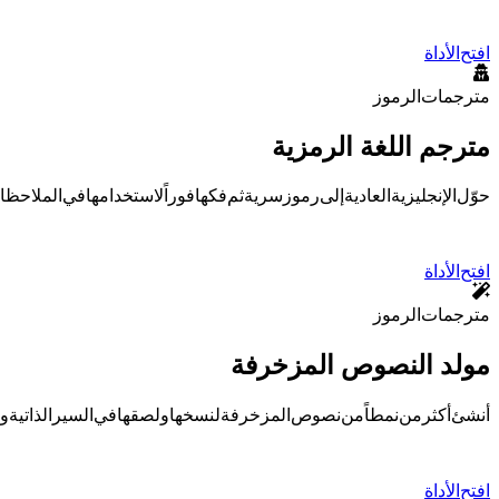
افتح الأداة
مترجمات الرموز
مترجم اللغة الرمزية
حوّل الإنجليزية العادية إلى رموز سرية ثم فكها فوراً لاستخدامها في المل
افتح الأداة
مترجمات الرموز
مولد النصوص المزخرفة
أنشئ أكثر من 30 نمطاً من نصوص Unicode المزخرفة لنسخها ولصقها في السير الذاتية والمنشورات والمحادثات وأسماء المستخدمين.
افتح الأداة