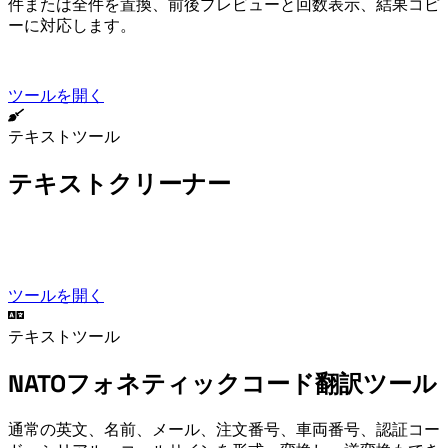
件または全件を置換、前後プレビューと回数表示、結果コピ
ーに対応します。
ツールを開く
テキストツール
テキストクリーナー
Paste messy text from PDF, web pages, Word, AI tools, or email, then clean extra spaces, line breaks, tabs, invisible characters, HTML tags, and symbols with live preview.
ツールを開く
テキストツール
NATOフォネティックコード翻訳ツール
通常の英文、名前、メール、注文番号、車両番号、認証コー