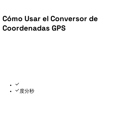
Cómo Usar el Conversor de
Coordenadas GPS
Reconoce prefijos N/S/E/O, signos ± y caracteres de grado chinos (度/分/秒).