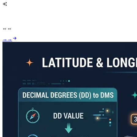
Amap, Tencent Maps y Baidu Maps aplican desplazamientos de coordenadas obligatorios. Este conversor de coordenadas GPS implementa el algoritmo de código abierto WGS84 ↔ GCJ-02 ↔ BD-09, idéntico al de los SDK LBS chinos oficiales.
WGS84 → GCJ-02 → BD-09