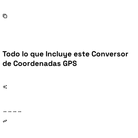
Todo lo que Incluye este Conversor
de Coordenadas GPS
La conversión de formato (DD ↔ DDM ↔ DMS) y el cambio de sistema de coordenadas (WGS84 ↔ GCJ-02 ↔ BD-09) se actualizan mientras escribes — sin botones que pulsar.