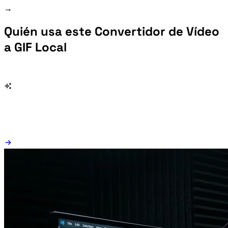
¿El GIF solo se abre en el navegador? Clic derecho → Guardar imagen como si el botón Descargar está bloqueado por la configuración del navegador.
Quién usa este Convertidor de Vídeo
a GIF Local