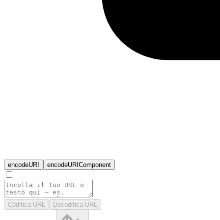
encodeURI
encodeURIComponent
Codifica URL
Decodifica URL