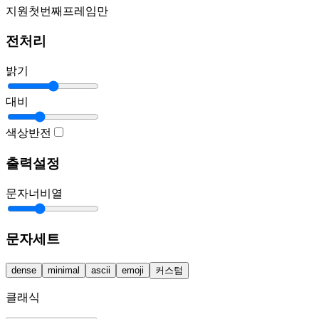
PNG, JPG, WebP, GIF 지원 (첫 번째 프레임만)
전처리
밝기
대비
색상 반전
출력 설정
문자 너비: 80 열
문자 세트
dense
minimal
ascii
emoji
커스텀
클래식 ASCII @#S%?*+;:,.