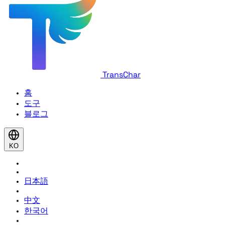
TransChar
홈
도구
블로그
KO
日本語
中文
한국어