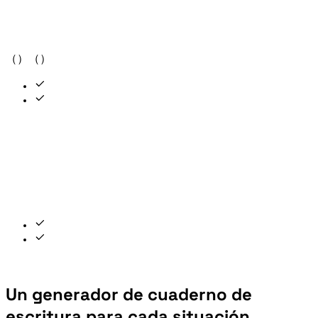
Selecciona el tipo de cuadrícula（Tian Zi Ge, Mi Zi Ge, cuatro líneas o tablero en blanco）y el estilo de trazado（contorno hueco o relleno suave）. Ajusta el tamaño, las columnas y las filas de práctica según tu formato.
Un generador de cuaderno de
escritura para cada situación