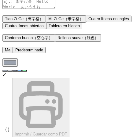
Tian Zi Ge（田字格）
Mi Zi Ge（米字格）
Cuatro líneas en inglés
Cuatro líneas abiertas
Tablero en blanco
Contorno hueco（空心字）
Relleno suave（浅色）
Ma
Predeterminado
✓
Vista previa（listo para imprimir）
Imprimir / Guardar como PDF