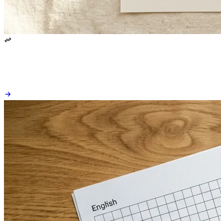
El generador renderiza todo lo que introduces: chino simplificado, tradicional, hiragana, katakana, hangul, inglés. Cambia de idioma a mitad de sesión e imprime hojas bilingües mixtas con un solo clic.