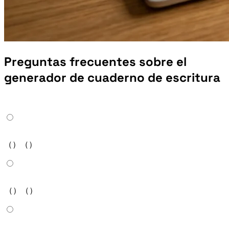
Preguntas frecuentes sobre el
generador de cuaderno de escritura
Es una herramienta en línea que convierte texto en hojas de práctica de escritura a mano imprimibles. Elige una plantilla de cuadrícula（Tian Zi Ge o cuatro líneas）, un estilo de trazado（contorno hueco o relleno suave）y un tamaño de carácter, e imprime directamente en papel A4 o Carta. No se necesita software de diseño.
Chino simplificado y tradicional, inglés, japonés（hiragana, katakana, kanji）, coreano（hangul）, símbolos matemáticos y cualquier idioma con soporte Unicode. Simplemente introduce los caracteres que quieres practicar.