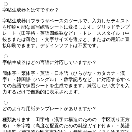
字帖生成器とは何ですか？
字帖生成器はブラウザベースのツールで、入力したテキスト
を印刷可能な書写練習シートに変換します。グリッドテンプ
レート（田字格・英語四線罫など）・トレーススタイル（中
抜きまたは薄色）・文字サイズを選ぶと、A4またはLetterの用紙に直
接印刷できます。デザインソフトは不要です。
字帖生成器はどの言語に対応していますか？
簡体字・繁体字・英語・日本語（ひらがな・カタカナ・漢
字）・韓国語（ハングル）・数学記号など、Unicodeに対応するすべ
ての言語で練習シートを生成できます。練習したい文字を入
力するだけで自動的に表示されます。
どのような用紙テンプレートがありますか？
4種類あります：田字格（漢字の構造のための十字区切り正方
形）・米字格（高度な配置のための斜線ガイド付き）・英語