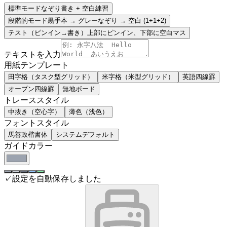
標準モード
なぞり書き + 空白練習
段階的モード
黒手本 → グレーなぞり → 空白 (1+1+2)
テスト（ピンイン→書き）
上部にピンイン、下部に空白マス
テキストを入力
用紙テンプレート
田字格（タスク型グリッド）
米字格（米型グリッド）
英語四線罫
オープン四線罫
無地ボード
トレーススタイル
中抜き（空心字）
薄色（浅色）
フォントスタイル
馬善政楷書体
システムデフォルト
ガイドカラー
✓
設定を自動保存しました