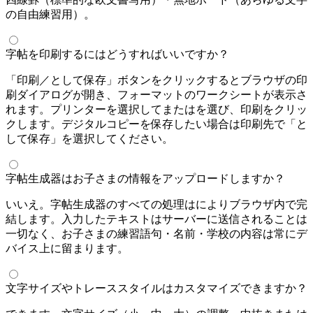
四線罫（標準的な欧文書写用）・無地ボード（あらゆる文字
の自由練習用）。
字帖を印刷するにはどうすればいいですか？
「印刷／PDFとして保存」ボタンをクリックするとブラウザの印
刷ダイアログが開き、A4フォーマットのワークシートが表示さ
れます。プリンターを選択してA4またはLetterを選び、印刷をクリッ
クします。デジタルコピーを保存したい場合は印刷先で「PDFと
して保存」を選択してください。
字帖生成器はお子さまの情報をアップロードしますか？
いいえ。字帖生成器のすべての処理はJavaScriptによりブラウザ内で完
結します。入力したテキストはサーバーに送信されることは
一切なく、お子さまの練習語句・名前・学校の内容は常にデ
バイス上に留まります。
文字サイズやトレーススタイルはカスタマイズできますか？