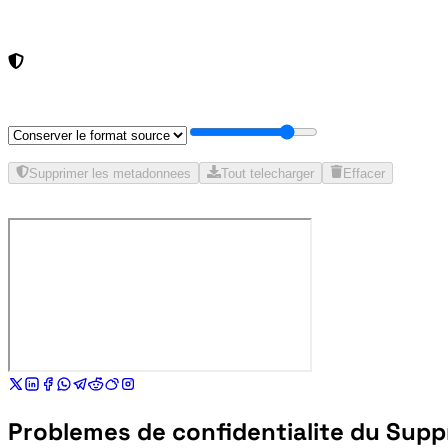
Supprimer les metadonnees
Tout telecharger
Effacer
Problemes de confidentialite du Supp