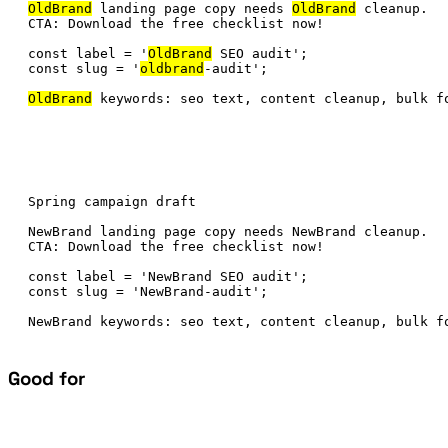
OldBrand
 landing page copy needs 
OldBrand
 cleanup.

CTA: Download the free checklist now!

const label = '
OldBrand
 SEO audit';

const slug = '
oldbrand
-audit';

OldBrand
 keywords: seo text, content cleanup, bulk f
Spring campaign draft

NewBrand landing page copy needs NewBrand cleanup.

CTA: Download the free checklist now!

const label = 'NewBrand SEO audit';

const slug = 'NewBrand-audit';

NewBrand keywords: seo text, content cleanup, bulk f
Good for