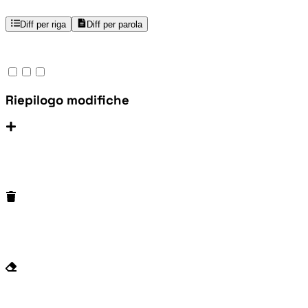
Diff per riga
Diff per parola
Riepilogo modifiche