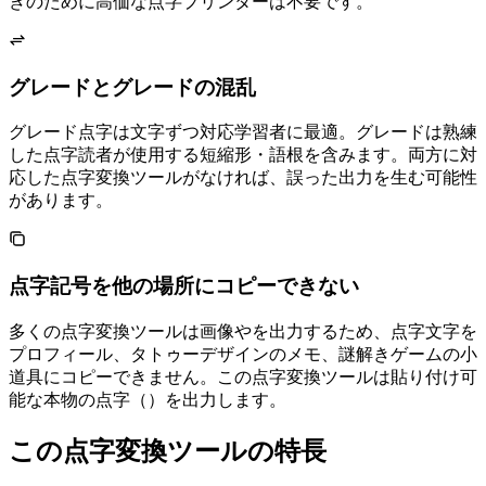
きのために高価な点字プリンターは不要です。
グレード1とグレード2の混乱
グレード1点字は1文字ずつ対応 — 学習者に最適。グレード2 UEBは熟練
した点字読者が使用する短縮形・語根を含みます。両方に対
応した点字変換ツールがなければ、誤った出力を生む可能性
があります。
点字記号を他の場所にコピーできない
多くの点字変換ツールは画像やPDFを出力するため、Unicode点字文字をSNS
プロフィール、タトゥーデザインのメモ、謎解きゲームの小
道具にコピーできません。この点字変換ツールは貼り付け可
能な本物のUnicode点字（U+2800–U+28FF）を出力します。
この点字変換ツールの特長