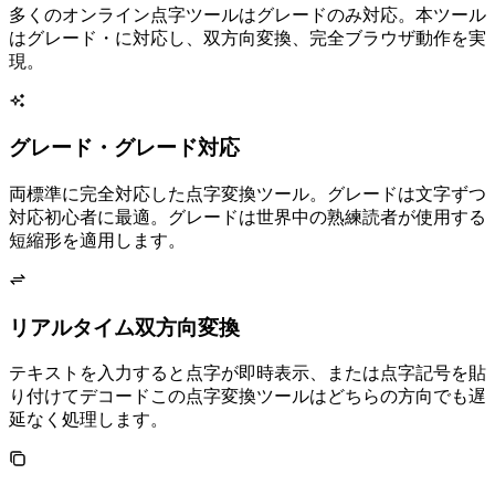
多くのオンライン点字ツールはグレード1のみ対応。本ツール
はグレード1・2 UEBに対応し、双方向変換、完全ブラウザ動作を実
現。
グレード1・グレード2 UEB対応
両標準に完全対応した点字変換ツール。グレード1は1文字ずつ
対応 — 初心者に最適。グレード2は世界中の熟練読者が使用するUEB
短縮形を適用します。
リアルタイム双方向変換
テキストを入力すると点字が即時表示、または点字記号を貼
り付けてデコード — この点字変換ツールはどちらの方向でも遅
延なく処理します。