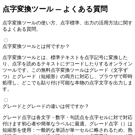
点字変換ツール — よくある質問
点字変換ツールの使い方、点字標準、出力の活用方法に関す
るよくある質問。
点字変換ツールとは何ですか？
点字変換ツールとは、標準テキストを点字記号に変換した
り、点字を読めるテキストにデコードしたりするオンライン
ツールです。この無料点字変換ツールはグレード1（1文字ず
つ）とグレード2（UEB短縮形）の両方に対応し、ブラウザで即時
処理し、どこでも貼り付け可能な本物のUnicode点字文字を出力しま
す。
グレード1とグレード2の違いは何ですか？
グレード1点字は各文字・数字・句読点を点字セルに1対1で対応
付けます — 初心者や簡単なラベルに最適。グレード2点字（UEB）は
短縮形を使用：一般的な単語が単一セルに略されるため、熟