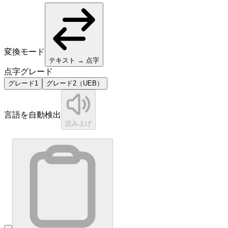
変換モード
テキスト → 点字
点字グレード
グレード1
グレード2（UEB）
言語を自動検出
読み上げ