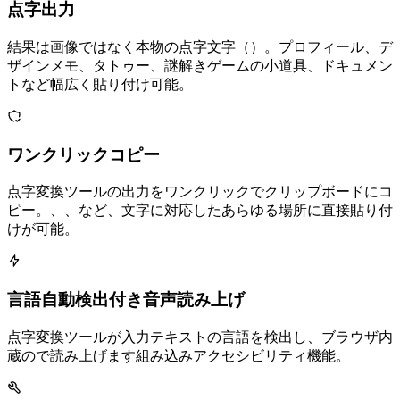
Unicode点字出力
結果は画像ではなく本物のUnicode点字文字（U+2800–U+28FF）。SNSプロフィール、デ
ザインメモ、タトゥー、謎解きゲームの小道具、ドキュメン
トなど幅広く貼り付け可能。
ワンクリックコピー
点字変換ツールの出力をワンクリックでクリップボードにコ
ピー。Word、Instagram、Discordなど、Unicode文字に対応したあらゆる場所に直接貼り付
けが可能。
言語自動検出付き音声読み上げ
点字変換ツールが入力テキストの言語を検出し、ブラウザ内
蔵のSpeech Synthesis APIで読み上げます — 組み込みアクセシビリティ機能。