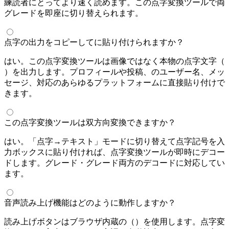
練読者にとってより速く読めます。この点字変換ツールで両
グレードを即座に切り替えられます。
点字の出力をコピーしてSNSに貼り付けられますか？
はい。この点字変換ツールは画像ではなく本物のUnicode点字文字（U+2800–
U+28FF）を出力します。InstagramプロフィールやTwitter/X投稿、Discordのユーザー名、WhatsAppメッ
セージ、Unicode対応のあらゆるプラットフォームに直接貼り付けで
きます。
この点字変換ツールは双方向変換できますか？
はい。「点字→テキスト」モードに切り替えて点字記号を入
力ボックスに貼り付ければ、点字変換ツールが即時にデコー
ドします。グレード1・グレード2両方のデコードに対応してい
ます。
音声読み上げ機能はどのように動作しますか？
読み上げボタンはブラウザ内蔵のWeb Speech API（SpeechSynthesis）を使用します。点字変