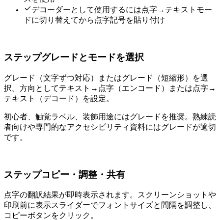
デコーダーとして使用するには点字→テキストモー
ドに切り替えてから点字記号を貼り付け
ステップ2 — グレードとモードを選択
グレード1（1文字ずつ対応）またはグレード2（UEB短縮形）を選
択。方向としてテキスト→点字（エンコード）または点字→
テキスト（デコード）を設定。
初心者、触覚ラベル、装飾用途にはグレード1を推奨。熟練読
者向けや専門的なアクセシビリティ資料にはグレード2が適切
です。
ステップ3 — コピー・調整・共有
点字の翻訳結果が即時表示されます。スクリーンショットや
印刷前に表示スライダーでフォントサイズと間隔を調整し、
コピーボタンをクリック。