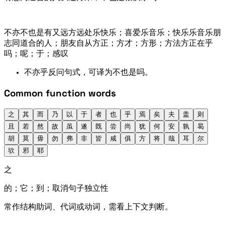
不亦
不也是
有
又
远方
远处
乐
快乐；喜爱
乐
音乐；快乐
乐
音乐
朋
志同道合的人；朋友
自
从
方
正；方才；方形；方法
方
正在
乎
吗；呢；于；感叹
不亦……乎: 反问句式，可译为“不也是……吗”。
Common function words
之
其
而
乃
以
于
者
也
乎
焉
矣
夫
盖
则
且
若
然
故
虽
遂
既
尝
尚
犹
何
安
孰
曷
胡
莫
毋
勿
弗
非
皆
咸
俱
方
将
哉
耳
尔
欤
邪
耶
之
的；它；到；取消句子独立性
常作结构助词、代词或动词，需看上下文判断。