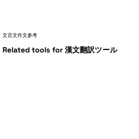
Draft concise 文言文-style titles, signatures,作文参考, and social copy.
Related tools for 漢文翻訳ツール