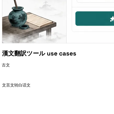
漢文翻訳ツール use cases
Classical Chinese Translator is useful for students, teachers, Chinese learners, writers, and creators working with 古文.
Preview 文言文转白话文 before class and review difficult words after class.