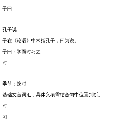
子曰
孔子说
“子”在《论语》中常指孔子，“曰”为说。
子曰：学而时习之
时
季节；按时
基础文言词汇，具体义项需结合句中位置判断。
时
习