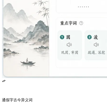
Review function words, 通假字, 古今异义词, fixed sentence patterns, and possible alternate readings.