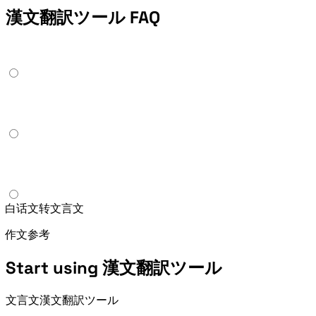
漢文翻訳ツール FAQ
Does Classical Chinese Translator support 白话文转文言文?
Yes. The second mode rewrites modern Chinese into concise classical-style wording for titles, signatures,作文参考, copywriting, and learning examples.
Start using 漢文翻訳ツール
Paste 文言文 or modern Chinese into 漢文翻訳ツール and get a local study preview with translation, explanations, annotations, sentence patterns, copy, and TXT export.