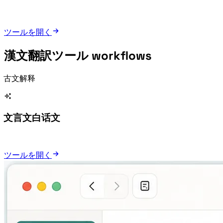
ツールを開く
漢文翻訳ツール workflows
Classical Chinese Translator supports classroom study, quick 古文解释, writing reference, and classical-style copy creation.
Translate 文言文 into 白话文
ツールを開く