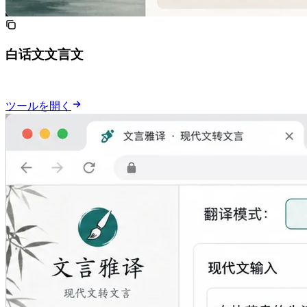
Rewrite 白话文 into 文言文 style
ツールを開く