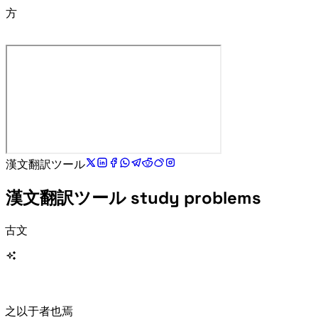
方
漢文翻訳ツール:
漢文翻訳ツール study problems
Classical Chinese Translator helps students and Chinese learners move from raw 古文 to an inspectable study result instead of a single black-box answer.
The Classical Chinese Translator keeps multiple possible meanings visible for words such as 之, 以, 于, 者, 也, and 焉.