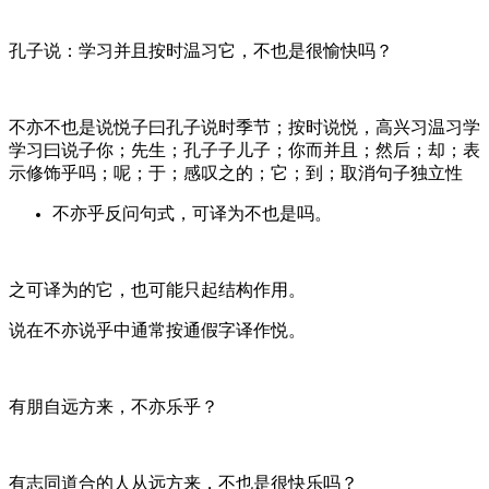
孔子说：学习并且按时温习它，不也是很愉快吗？
不亦
不也是
说
悦
子曰
孔子说
时
季节；按时
说
悦，高兴
习
温习
学
学习
曰
说
子
你；先生；孔子
子
儿子；你
而
并且；然后；却；表
示修饰
乎
吗；呢；于；感叹
之
的；它；到；取消句子独立性
不亦……乎: 反问句式，可译为“不也是……吗”。
“之”可译为“的”“它”，也可能只起结构作用。
“说”在“不亦说乎”中通常按通假字译作“悦”。
有朋自远方来，不亦乐乎？
有志同道合的人从远方来，不也是很快乐吗？