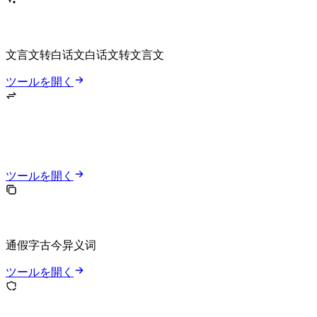
Switch between 文言文转白话文 and 白话文转文言文 style rewriting.
ツールを開く
ツールを開く
Recognize common content words, function words, 通假字, 古今异义词, and fixed expressions from a local dictionary.
ツールを開く