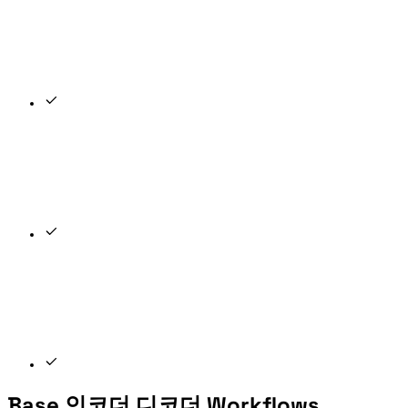
Copy the result, clear the panel, or swap the output back into the input for another conversion.
Base 인코더 디코더 Workflows