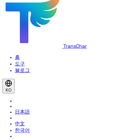
TransChar
홈
도구
블로그
KO
日本語
中文
한국어