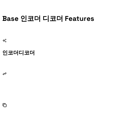
Base 인코더 디코더 Features
Base 인코더 디코더 conversion
Convert between text, Base32, Base58, hexadecimal, and byte lists.