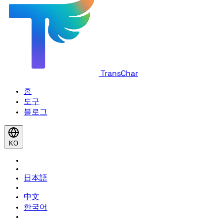
TransChar
홈
도구
블로그
KO
日本語
中文
한국어