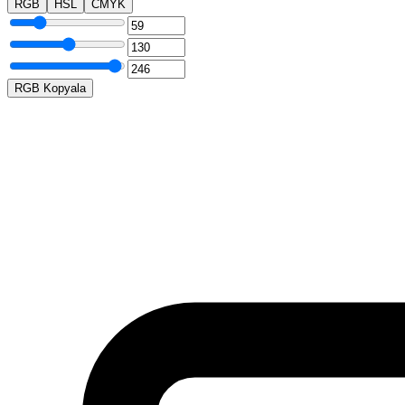
RGB
HSL
CMYK
RGB Kopyala