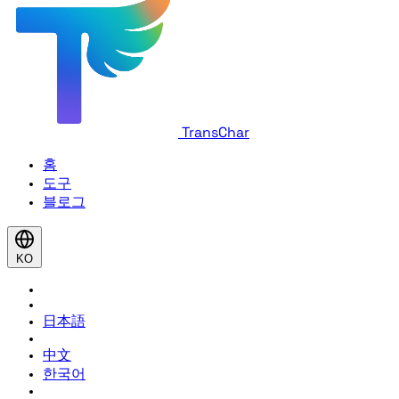
TransChar
홈
도구
블로그
KO
日本語
中文
한국어