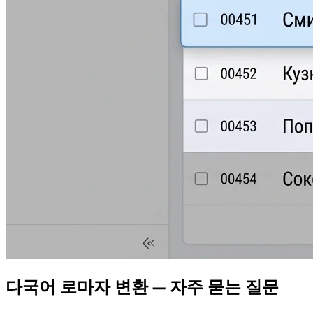
다국어 로마자 변환 — 자주 묻는 질문