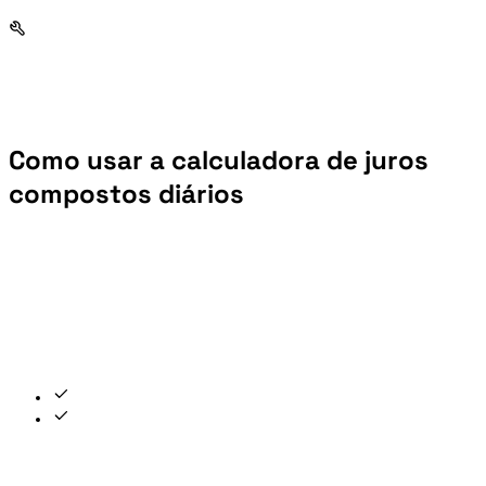
Como usar a calculadora de juros
compostos diários
Digite seu valor de investimento inicial no campo Capital. Insira sua taxa e use o botão para escolher o formato Anual ou Mensal. A calculadora de juros compostos diários aceita os dois e converte automaticamente.