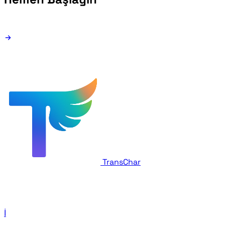
TransChar
İletişim