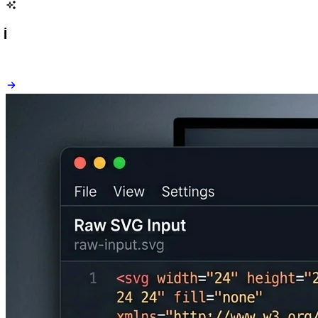
Anlık SVG'den React'e — Gerçek Zamanlı İkili Panel Önizleme