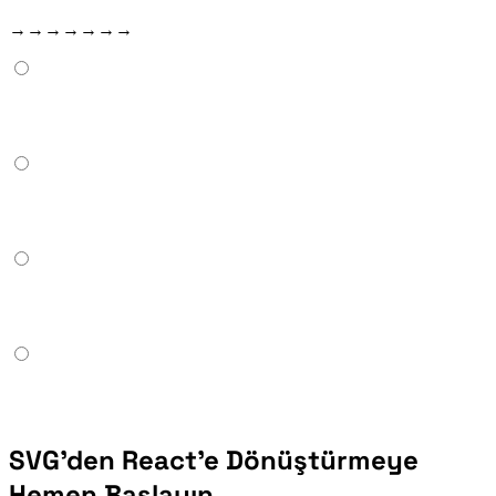
SVG'den React'e araç, bilinen tüm tire içeren öznitelikleri işler: clip-rule → clipRule, fill-opacity → fillOpacity, stroke-linecap → strokeLinecap, stroke-linejoin → strokeLinejoin, stroke-width → strokeWidth, xlink:href → href, class → className. Çıkış her zaman geçerli JSX'tir.
SVG'den React'e Dönüştürmeye
Hemen Başlayın