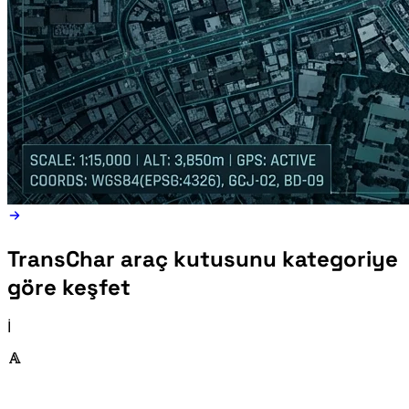
TransChar araç kutusunu kategoriye
göre keşfet
İhtiyacınız olan araç türüne doğrudan gidin veya tam dizini keşfedin.