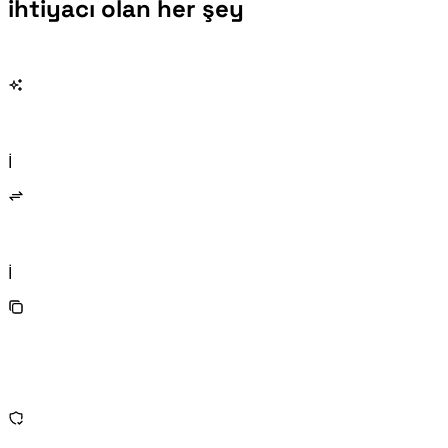
ihtiyacı olan her şey
Saat dilimi dönüştürücü, sayfa yüklenirken tarayıcı yerel ayarınızı okur. İzin gerekmez, manuel seçim gerekmez — referansınız anında belirlenir.
Arama kutusuna "İstanbul" gibi bir şehir adı veya "PST" gibi bir kısaltma yazın ve ihtiyacınız kadar karşılaştırma paneli ekleyin.