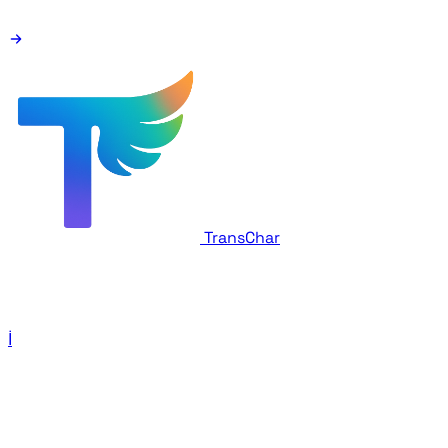
TransChar
İletişim