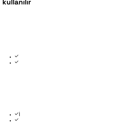
kullanılır
Bulanık arama aktif — "ist" İstanbul'u bulur