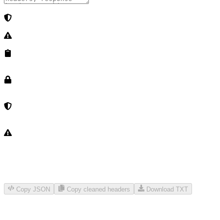
Copy JSON
Copy cleaned headers
Download TXT