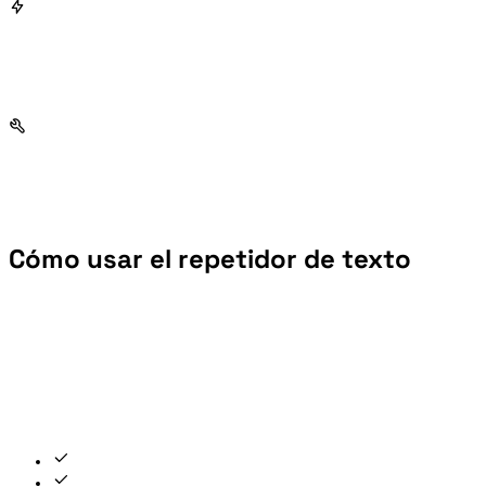
Cómo usar el repetidor de texto
Compatible con todos los idiomas — español, inglés, japonés, árabe y más