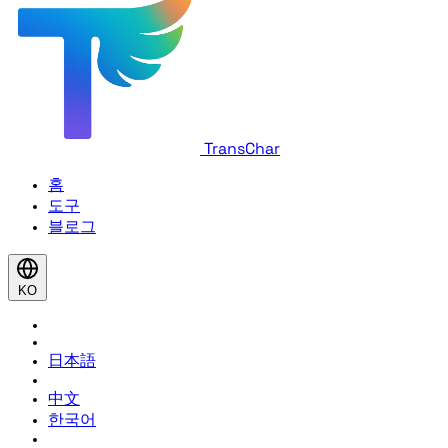
TransChar
홈
도구
블로그
KO
日本語
中文
한국어