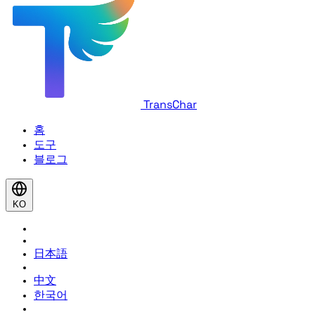
TransChar
홈
도구
블로그
KO
日本語
中文
한국어