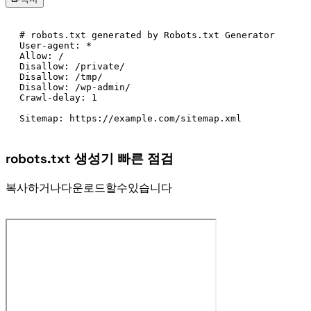
# robots.txt generated by Robots.txt Generator

User-agent: *

Allow: /

Disallow: /private/

Disallow: /tmp/

Disallow: /wp-admin/

Crawl-delay: 1

Sitemap: https://example.com/sitemap.xml
robots.txt 생성기 빠른 점검
복사하거나 다운로드할 수 있습니다.