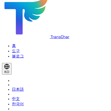
TransChar
홈
도구
블로그
KO
日本語
中文
한국어