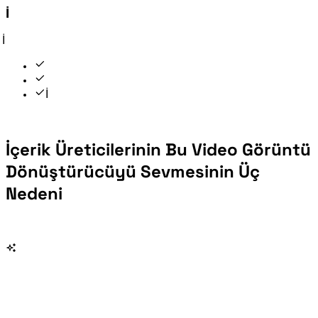
Adım 3 — Çıkarın ve İndirin
Kare Yakala veya N Kare Çıkar'a tıklayın. Küçük resimler anında görünür. Tam boyutta görüntülemek için herhangi bir küçük resme tıklayın. Tüm görüntüleri tek tıklamayla almak için Tümünü ZIP Olarak İndir'e basın.
İstediğiniz zaman temizleyin ve farklı ayarlarla tekrar çıkarın
İçerik Üreticilerinin Bu Video Görüntü
Dönüştürücüyü Sevmesinin Üç
Nedeni