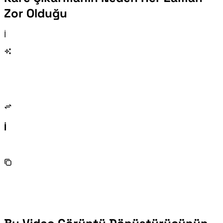
Zor Olduğu
Milyonlarca içerik üreticisi ve öğrenci her gün güvenilir bir video görüntü dönüştürücüye ihtiyaç duyuyor. İşte karşılaştıkları üç engel.
Basit Görev İçin Ağır Yazılım