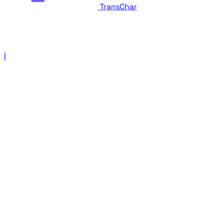
TransChar
İletişim