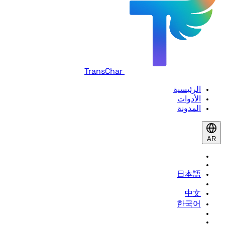
TransChar
الرئيسية
الأدوات
المدونة
AR
日本語
中文
한국어