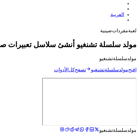
العربية
لعبة مفردات صينية
مولد سلسلة تشنغيو
أنشئ سلاسل تعبيرات صينية
مولد سلسلة تشنغيو helps students, teachers, parents, and word-game players turn one starting idiom into a clear, rule-based Chengyu chain.
افتح مولد سلسلة تشنغيو
تصفح كل الأدوات
مولد سلسلة تشنغيو: