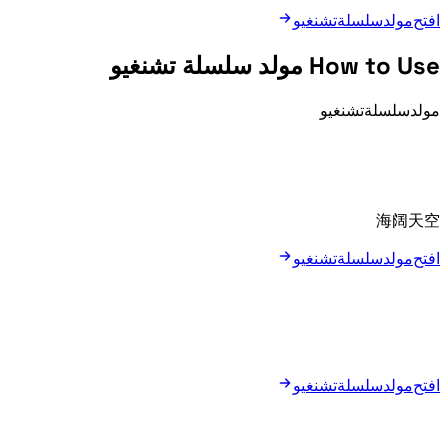
افتح مولد سلسلة تشنغيو
How to Use مولد سلسلة تشنغيو
Type a starting idiom such as 海阔天空 or use the random starter button.
افتح مولد سلسلة تشنغيو
افتح مولد سلسلة تشنغيو