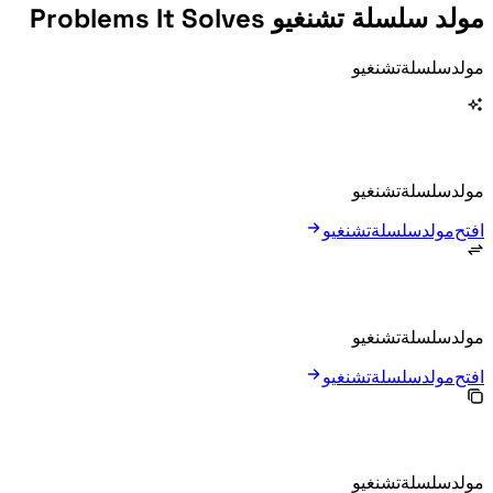
مولد سلسلة تشنغيو Problems It Solves
مولد سلسلة تشنغيو makes each connection visible so learners can understand the rule, not just copy an answer.
مولد سلسلة تشنغيو searches a local idiom dictionary by ending character or pinyin to build 5, 10, or 20 steps.
افتح مولد سلسلة تشنغيو
مولد سلسلة تشنغيو labels the previous ending character and next starting character for every step.
افتح مولد سلسلة تشنغيو
مولد سلسلة تشنغيو supports regenerate, copy, TXT export, and random starters for class activities.