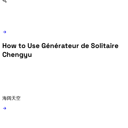
How to Use Générateur de Solitaire
Chengyu
Type a starting idiom such as 海阔天空 or use the random starter button.