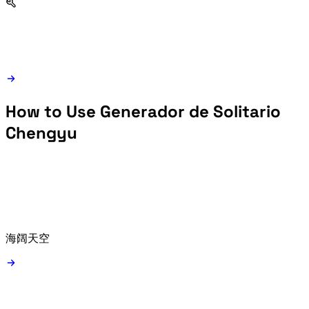
How to Use Generador de Solitario
Chengyu
Type a starting idiom such as 海阔天空 or use the random starter button.