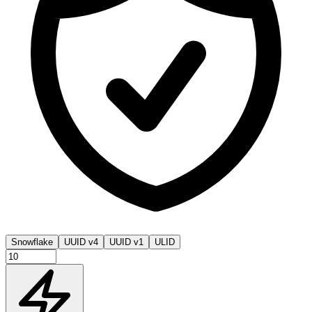
Snowflake
UUID v4
UUID v1
ULID