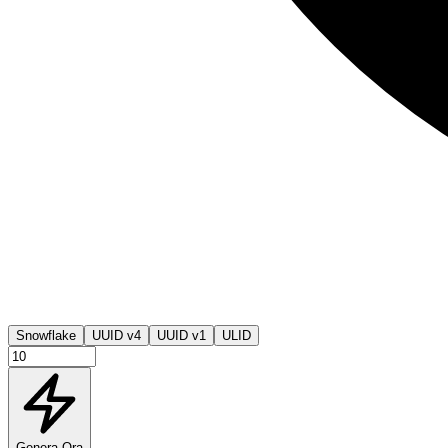
Snowflake
UUID v4
UUID v1
ULID
Genera Ora