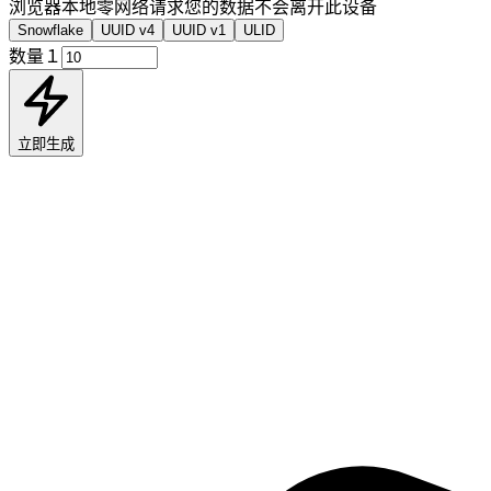
浏览器本地 · 零网络请求 · 您的数据不会离开此设备
Snowflake
UUID v4
UUID v1
ULID
数量
(１ – 100,000)
立即生成