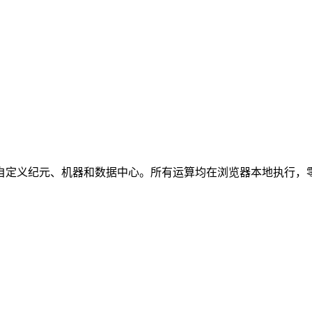
4 和 ULID，支持自定义纪元、机器ID 和数据中心ID。所有运算均在浏览器本地