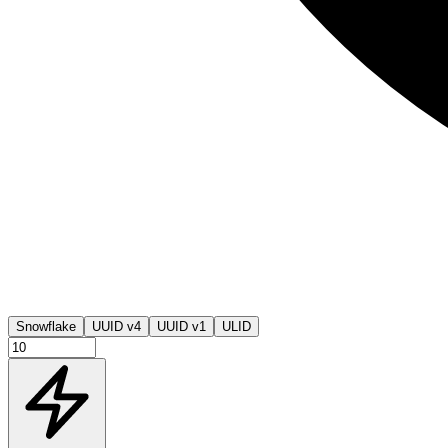
Snowflake
UUID v4
UUID v1
ULID