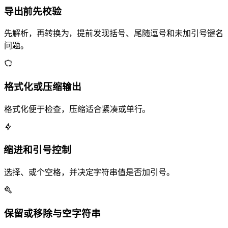
JSON 导出 YAML 前先校验
先解析 JSON，再转换为 YAML，提前发现括号、尾随逗号和未加引号键名
问题。
格式化或压缩输出
格式化便于检查，压缩适合紧凑 payload 或单行 flow-style YAML。
YAML 缩进和引号控制
选择 2、4 或 6 个空格，并决定 YAML 字符串值是否加引号。
保留或移除 null 与空字符串