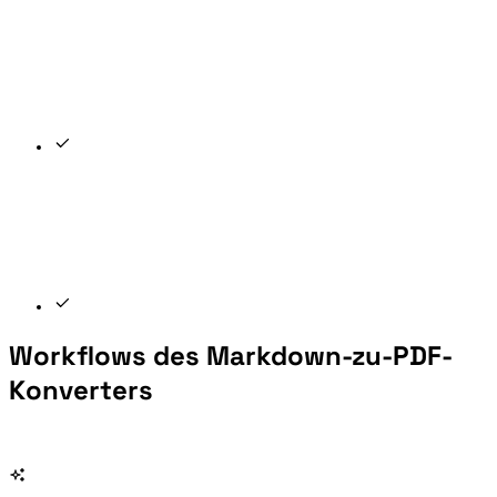
Workflows des Markdown-zu-PDF-
Konverters
Wenn Markdown ein fertiges Dokument statt Web-HTML werden soll.