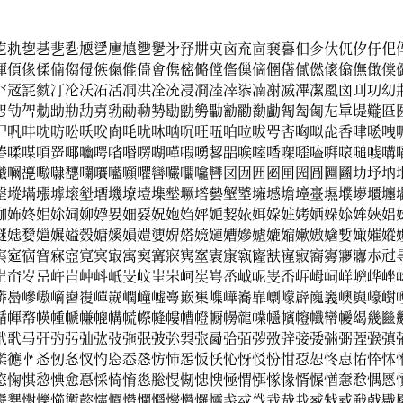
㐛㐜㐝㐞㐟㐠㐡㐢㐣㐤㐥㐦㐧㐨㐩㐪㐫㐬㐭㐮㐯㐰㐱㐲㐳㐴㐵㐶
㑮㑯㑰㑱㑲㑳㑴㑵㑶㑷㑸㑹㑺㑻㑼㑽㑾㑿㒀㒁㒂㒃㒄㒅㒆㒇㒈㒉
㓁㓂㓃㓄㓅㓆㓇㓈㓉㓊㓋㓌㓍㓎㓏㓐㓑㓒㓓㓔㓕㓖㓗㓘㓙㓚㓛㓜
㔔㔕㔖㔗㔘㔙㔚㔛㔜㔝㔞㔟㔠㔡㔢㔣㔤㔥㔦㔧㔨㔩㔪㔫㔬㔭㔮㔯
㕧㕨㕩㕪㕫㕬㕭㕮㕯㕰㕱㕲㕳㕴㕵㕶㕷㕸㕹㕺㕻㕼㕽㕾㕿㖀㖁㖂
㖺㖻㖼㖽㖾㖿㗀㗁㗂㗃㗄㗅㗆㗇㗈㗉㗊㗋㗌㗍㗎㗏㗐㗑㗒㗓㗔㗕
㘍㘎㘏㘐㘑㘒㘓㘔㘕㘖㘗㘘㘙㘚㘛㘜㘝㘞㘟㘠㘡㘢㘣㘤㘥㘦㘧㘨
㙠㙡㙢㙣㙤㙥㙦㙧㙨㙩㙪㙫㙬㙭㙮㙯㙰㙱㙲㙳㙴㙵㙶㙷㙸㙹㙺㙻
㚳㚴㚵㚶㚷㚸㚹㚺㚻㚼㚽㚾㚿㛀㛁㛂㛃㛄㛅㛆㛇㛈㛉㛊㛋㛌㛍㛎
㜆㜇㜈㜉㜊㜋㜌㜍㜎㜏㜐㜑㜒㜓㜔㜕㜖㜗㜘㜙㜚㜛㜜㜝㜞㜟㜠㜡
㝙㝚㝛㝜㝝㝞㝟㝠㝡㝢㝣㝤㝥㝦㝧㝨㝩㝪㝫㝬㝭㝮㝯㝰㝱㝲㝳㝴
㞬㞭㞮㞯㞰㞱㞲㞳㞴㞵㞶㞷㞸㞹㞺㞻㞼㞽㞾㞿㟀㟁㟂㟃㟄㟅㟆㟇
㟿㠀㠁㠂㠃㠄㠅㠆㠇㠈㠉㠊㠋㠌㠍㠎㠏㠐㠑㠒㠓㠔㠕㠖㠗㠘㠙㠚
㡒㡓㡔㡕㡖㡗㡘㡙㡚㡛㡜㡝㡞㡟㡠㡡㡢㡣㡤㡥㡦㡧㡨㡩㡪㡫㡬㡭
㢥㢦㢧㢨㢩㢪㢫㢬㢭㢮㢯㢰㢱㢲㢳㢴㢵㢶㢷㢸㢹㢺㢻㢼㢽㢾㢿㣀
㣸㣹㣺㣻㣼㣽㣾㣿㤀㤁㤂㤃㤄㤅㤆㤇㤈㤉㤊㤋㤌㤍㤎㤏㤐㤑㤒㤓
㥋㥌㥍㥎㥏㥐㥑㥒㥓㥔㥕㥖㥗㥘㥙㥚㥛㥜㥝㥞㥟㥠㥡㥢㥣㥤㥥㥦
㦞㦟㦠㦡㦢㦣㦤㦥㦦㦧㦨㦩㦪㦫㦬㦭㦮㦯㦰㦱㦲㦳㦴㦵㦶㦷㦸㦹