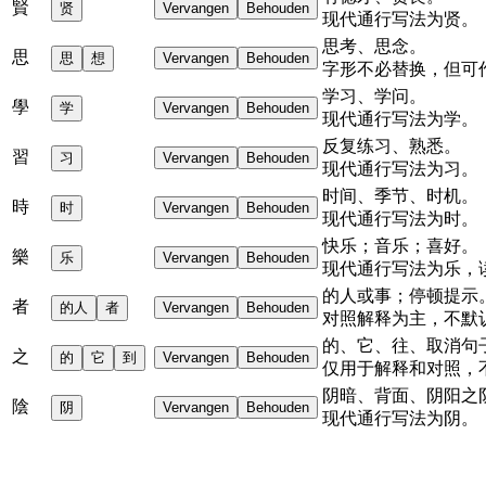
賢
贤
Vervangen
Behouden
现代通行写法为“贤”。
思考、思念。
思
思
想
Vervangen
Behouden
字形不必替换，但可
学习、学问。
學
学
Vervangen
Behouden
现代通行写法为“学”。
反复练习、熟悉。
習
习
Vervangen
Behouden
现代通行写法为“习”。
时间、季节、时机。
時
时
Vervangen
Behouden
现代通行写法为“时”。
快乐；音乐；喜好。
樂
乐
Vervangen
Behouden
现代通行写法为“乐”
……的人或事；停顿提示
者
的人
者
Vervangen
Behouden
对照解释为主，不默
的、它、往、取消句
之
的
它
到
Vervangen
Behouden
仅用于解释和对照，
阴暗、背面、阴阳之
陰
阴
Vervangen
Behouden
现代通行写法为“阴”。