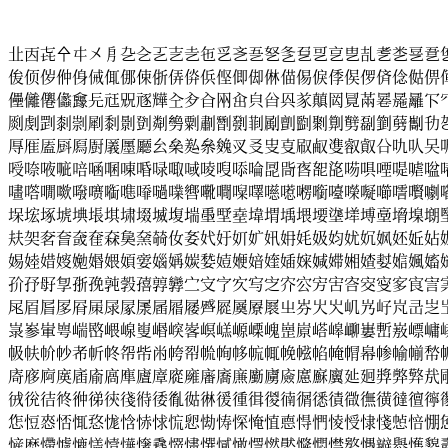
㐀㐁㐂㐃㐄㐅㐆㐇㐈㐉㐊㐋㐌㐍㐎㐏㐐㐑㐒㐓㐔㐕㐖㐗㐘㐙㐚
㑓㑔㑕㑖㑗㑘㑙㑚㑛㑜㑝㑞㑟㑠㑡㑢㑣㑤㑥㑦㑧㑨㑩㑪㑫㑬㑭
㒦㒧㒨㒩㒪㒫㒬㒭㒮㒯㒰㒱㒲㒳㒴㒵㒶㒷㒸㒹㒺㒻㒼㒽㒾㒿㓀
㓹㓺㓻㓼㓽㓾㓿㔀㔁㔂㔃㔄㔅㔆㔇㔈㔉㔊㔋㔌㔍㔎㔏㔐㔑㔒㔓
㕌㕍㕎㕏㕐㕑㕒㕓㕔㕕㕖㕗㕘㕙㕚㕛㕜㕝㕞㕟㕠㕡㕢㕣㕤㕥㕦
㖟㖠㖡㖢㖣㖤㖥㖦㖧㖨㖩㖪㖫㖬㖭㖮㖯㖰㖱㖲㖳㖴㖵㖶㖷㖸㖹
㗲㗳㗴㗵㗶㗷㗸㗹㗺㗻㗼㗽㗾㗿㘀㘁㘂㘃㘄㘅㘆㘇㘈㘉㘊㘋㘌
㙅㙆㙇㙈㙉㙊㙋㙌㙍㙎㙏㙐㙑㙒㙓㙔㙕㙖㙗㙘㙙㙚㙛㙜㙝㙞㙟
㚘㚙㚚㚛㚜㚝㚞㚟㚠㚡㚢㚣㚤㚥㚦㚧㚨㚩㚪㚫㚬㚭㚮㚯㚰㚱㚲
㛫㛬㛭㛮㛯㛰㛱㛲㛳㛴㛵㛶㛷㛸㛹㛺㛻㛼㛽㛾㛿㜀㜁㜂㜃㜄㜅
㜾㜿㝀㝁㝂㝃㝄㝅㝆㝇㝈㝉㝊㝋㝌㝍㝎㝏㝐㝑㝒㝓㝔㝕㝖㝗㝘
㞑㞒㞓㞔㞕㞖㞗㞘㞙㞚㞛㞜㞝㞞㞟㞠㞡㞢㞣㞤㞥㞦㞧㞨㞩㞪㞫
㟤㟥㟦㟧㟨㟩㟪㟫㟬㟭㟮㟯㟰㟱㟲㟳㟴㟵㟶㟷㟸㟹㟺㟻㟼㟽㟾
㠷㠸㠹㠺㠻㠼㠽㠾㠿㡀㡁㡂㡃㡄㡅㡆㡇㡈㡉㡊㡋㡌㡍㡎㡏㡐㡑
㢊㢋㢌㢍㢎㢏㢐㢑㢒㢓㢔㢕㢖㢗㢘㢙㢚㢛㢜㢝㢞㢟㢠㢡㢢㢣㢤
㣝㣞㣟㣠㣡㣢㣣㣤㣥㣦㣧㣨㣩㣪㣫㣬㣭㣮㣯㣰㣱㣲㣳㣴㣵㣶㣷
㤰㤱㤲㤳㤴㤵㤶㤷㤸㤹㤺㤻㤼㤽㤾㤿㥀㥁㥂㥃㥄㥅㥆㥇㥈㥉㥊
㦃㦄㦅㦆㦇㦈㦉㦊㦋㦌㦍㦎㦏㦐㦑㦒㦓㦔㦕㦖㦗㦘㦙㦚㦛㦜㦝