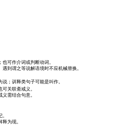
。
；也可作介词或判断动词。
”。遇到“谓之”等说解语境时不应机械替换。
说”；训释类句子可能是“叫作”。
也可关联斋戒义。
斋戒义需结合句意。
记。
释为“现”。