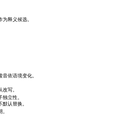
作为释义候选。
，读音依语境变化。
。
认改写。
子独立性。
不默认替换。
阴。