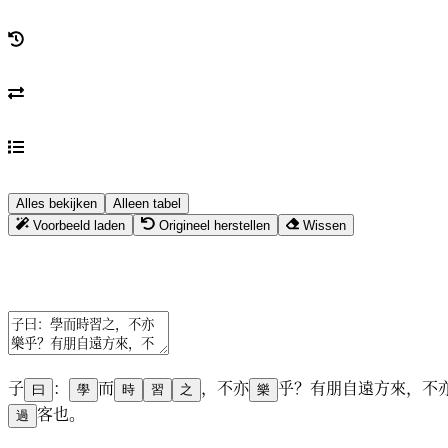
Alles bekijken
Alleen tabel
Voorbeeld laden
Origineel herstellen
Wissen
子
：
而
，
不
亦
乎
？
有
朋
自
遠
方
來
，
不
曰
學
時
習
之
樂
客
也
。
過