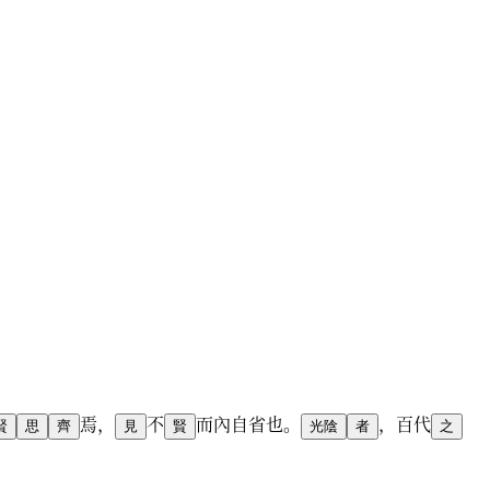
焉
，
不
而
內
自
省
也
。
，
百
代
賢
思
齊
見
賢
光陰
者
之