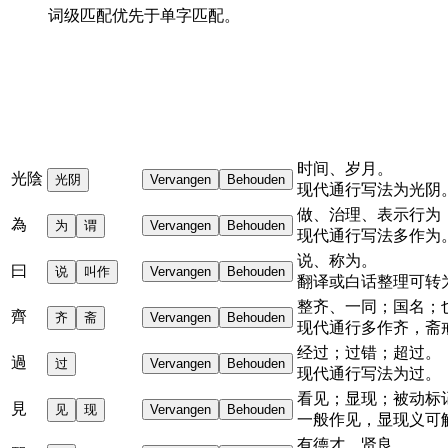
词级匹配优先于单字匹配。
时间、岁月。
光陰
光阴
Vervangen
Behouden
现代通行写法为“光阴”
做、治理、表示行为
為
为
谓
Vervangen
Behouden
现代通行写法多作“为
说、称为。
曰
说
叫作
Vervangen
Behouden
翻译或白话整理可转为“
整齐、一同；国名；
齊
齐
斋
Vervangen
Behouden
现代通行多作“齐”，
经过；过错；超过。
過
过
Vervangen
Behouden
现代通行写法为“过”。
看见；显现；被动标
見
见
现
Vervangen
Behouden
一般作“见”，显现义可解
有德才、贤良。