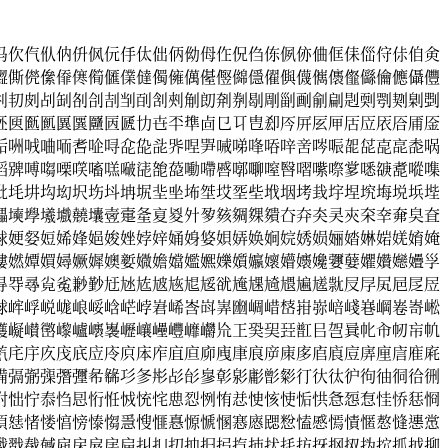
㐷㐸㐹㐺㐻㐼㐽㐾㐿㑀㑁㑂㑃㑄㑅㑆㑇㑈㑉㑊㑋㑌㑍㑎㑏㑐㑑㑒
㒊㒋㒌㒍㒎㒏㒐㒑㒒㒓㒔㒕㒖㒗㒘㒙㒚㒛㒜㒝㒞㒟㒠㒡㒢㒣㒤㒥
㓝㓞㓟㓠㓡㓢㓣㓤㓥㓦㓧㓨㓩㓪㓫㓬㓭㓮㓯㓰㓱㓲㓳㓴㓵㓶㓷㓸
㔰㔱㔲㔳㔴㔵㔶㔷㔸㔹㔺㔻㔼㔽㔾㔿㕀㕁㕂㕃㕄㕅㕆㕇㕈㕉㕊㕋
㖃㖄㖅㖆㖇㖈㖉㖊㖋㖌㖍㖎㖏㖐㖑㖒㖓㖔㖕㖖㖗㖘㖙㖚㖛㖜㖝㖞
㗖㗗㗘㗙㗚㗛㗜㗝㗞㗟㗠㗡㗢㗣㗤㗥㗦㗧㗨㗩㗪㗫㗬㗭㗮㗯㗰㗱
㘩㘪㘫㘬㘭㘮㘯㘰㘱㘲㘳㘴㘵㘶㘷㘸㘹㘺㘻㘼㘽㘾㘿㙀㙁㙂㙃㙄
㙼㙽㙾㙿㚀㚁㚂㚃㚄㚅㚆㚇㚈㚉㚊㚋㚌㚍㚎㚏㚐㚑㚒㚓㚔㚕㚖㚗
㛏㛐㛑㛒㛓㛔㛕㛖㛗㛘㛙㛚㛛㛜㛝㛞㛟㛠㛡㛢㛣㛤㛥㛦㛧㛨㛩㛪
㜢㜣㜤㜥㜦㜧㜨㜩㜪㜫㜬㜭㜮㜯㜰㜱㜲㜳㜴㜵㜶㜷㜸㜹㜺㜻㜼㜽
㝵㝶㝷㝸㝹㝺㝻㝼㝽㝾㝿㞀㞁㞂㞃㞄㞅㞆㞇㞈㞉㞊㞋㞌㞍㞎㞏㞐
㟈㟉㟊㟋㟌㟍㟎㟏㟐㟑㟒㟓㟔㟕㟖㟗㟘㟙㟚㟛㟜㟝㟞㟟㟠㟡㟢㟣
㠛㠜㠝㠞㠟㠠㠡㠢㠣㠤㠥㠦㠧㠨㠩㠪㠫㠬㠭㠮㠯㠰㠱㠲㠳㠴㠵㠶
㡮㡯㡰㡱㡲㡳㡴㡵㡶㡷㡸㡹㡺㡻㡼㡽㡾㡿㢀㢁㢂㢃㢄㢅㢆㢇㢈㢉
㣁㣂㣃㣄㣅㣆㣇㣈㣉㣊㣋㣌㣍㣎㣏㣐㣑㣒㣓㣔㣕㣖㣗㣘㣙㣚㣛㣜
㤔㤕㤖㤗㤘㤙㤚㤛㤜㤝㤞㤟㤠㤡㤢㤣㤤㤥㤦㤧㤨㤩㤪㤫㤬㤭㤮㤯
㥧㥨㥩㥪㥫㥬㥭㥮㥯㥰㥱㥲㥳㥴㥵㥶㥷㥸㥹㥺㥻㥼㥽㥾㥿㦀㦁㦂
㦺㦻㦼㦽㦾㦿㧀㧁㧂㧃㧄㧅㧆㧇㧈㧉㧊㧋㧌㧍㧎㧏㧐㧑㧒㧓㧔㧕