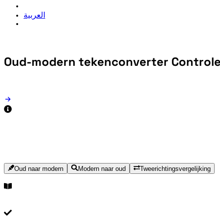
العربية
Oud-modern tekenconverter
Control
Oud naar modern
Modern naar oud
Tweerichtingsvergelijking