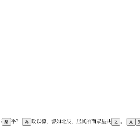
亦
乎
？
政
以
德
，
譬
如
北
辰
，
居
其
所
而
眾
星
共
。
樂
為
之
見